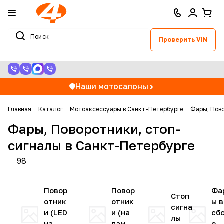
Проверить VIN
Наши мотосалоны
Главная
Каталог
Мотоаксессуары в Санкт-Петербурге
Фары, Пово
Фары, Поворотники, стоп-
сигналы в Санкт-Петербурге
98
Повор
Повор
Фа
Стоп
отник
отник
ы в
сигна
и (LED
и (на
сб
лы
на
лампа
е