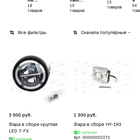
13
18
13
54
свето
х)
товаров
товаров
товаров
тов
диода
х)
Все фильтры
Сначала популярные
3 500 руб.
1 300 руб.
Фара в сборе круглая
Фара в сборе HY-193
LED 7-FX
В наличии
Арт.
00000002372
В наличии