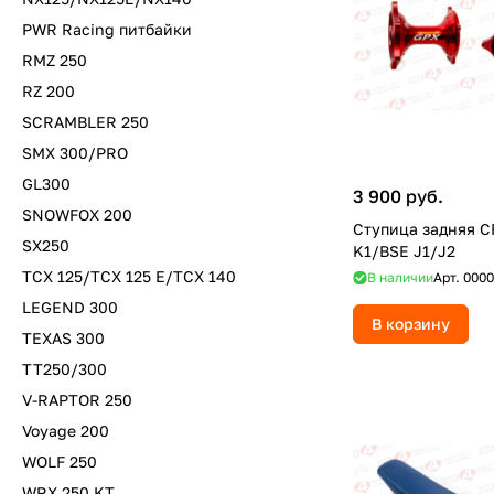
PWR Racing питбайки
RMZ 250
RZ 200
SCRAMBLER 250
SMX 300/PRO
GL300
3 900 руб.
SNOWFOX 200
Ступица задняя C
SX250
K1/BSE J1/J2
TCX 125/TCX 125 E/TCX 140
В наличии
Арт.
0000
LEGEND 300
В корзину
TEXAS 300
TT250/300
V-RAPTOR 250
Voyage 200
WOLF 250
WRX 250 KT