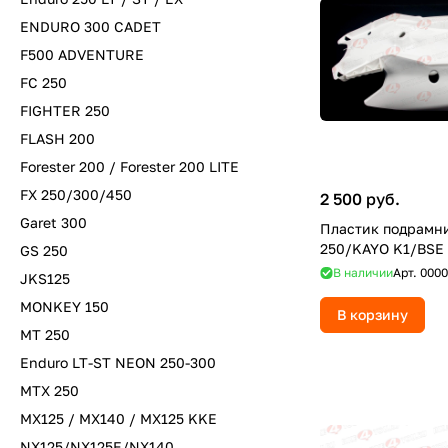
ENDURO 300 CADET
F500 ADVENTURE
FC 250
FIGHTER 250
FLASH 200
Forester 200 / Forester 200 LITE
FX 250/300/450
2 500 руб.
Garet 300
Пластик подрамн
250/KAYO K1/BSE 
GS 250
В наличии
Арт.
0000
JKS125
MONKEY 150
В корзину
MT 250
Enduro LT-ST NEON 250-300
MTX 250
MX125 / MX140 / MX125 KKE
NX125/NX125E/NX140