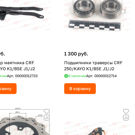
уб.
1 300 руб.
р маятника CRF
Подшипники траверсы CRF
YO K1/BSE J1/J2
250/KAYO K1/BSE J1/J2
ичии
Арт.
00000012733
В наличии
Арт.
00000012714
рзину
В корзину