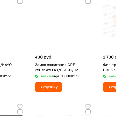
400 руб.
1 700 
0/KAYO
Замок зажигания CRF
Фильтр
250/KAYO K1/BSE J1/J2
CRF 25
0012721
В наличии
Арт.
00000012705
В нал
В корзину
В ко