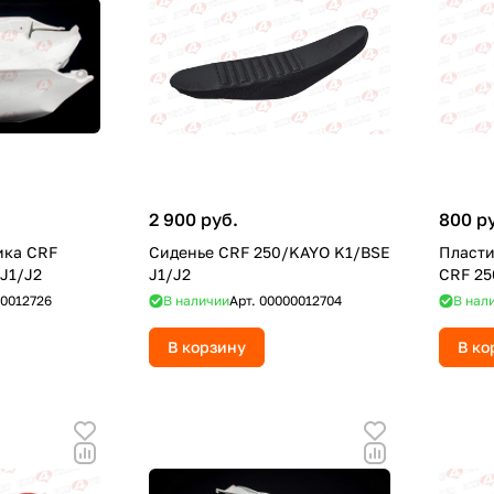
2 900 руб.
800 р
ика CRF
Сиденье CRF 250/KAYO K1/BSE
Пласти
J1/J2
J1/J2
CRF 25
0012726
В наличии
Арт.
00000012704
В нал
В корзину
В ко