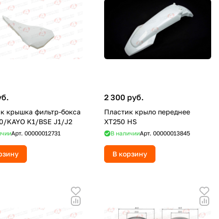
уб.
2 300 руб.
к крышка фильтр-бокса
Пластик крыло переднее
0/KAYO K1/BSE J1/J2
XT250 HS
ичии
Арт.
00000012731
В наличии
Арт.
00000013845
рзину
В корзину