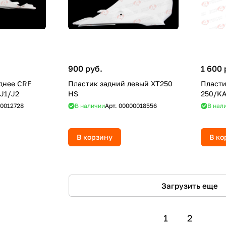
900 руб.
1 600 
днее CRF
Пластик задний левый XT250
Пласти
J1/J2
HS
250/KA
0012728
В наличии
Арт.
00000018556
В нал
В корзину
В ко
Загрузить еще
1
2