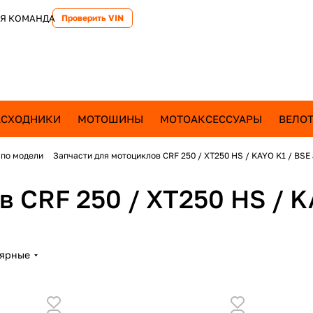
Я КОМАНДА
Проверить VIN
АСХОДНИКИ
МОТОШИНЫ
МОТОАКСЕССУАРЫ
ВЕЛОТ
 по модели
Запчасти для мотоциклов CRF 250 / XT250 HS / KAYO K1 / BSE
 CRF 250 / XT250 HS / K
лярные