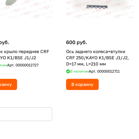
руб.
600 руб.
к крыло переднее CRF
Ось заднего колеса+втулки
YO K1/BSE J1/J2
CRF 250/KAYO K1/BSE J1/J2,
D=17 мм, L=210 мм
ичии
Арт.
00000012727
В наличии
Арт.
00000012711
рзину
В корзину