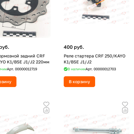
руб.
400 руб.
ормозной задний CRF
Реле стартера CRF 250/KAYO
250/KAYO K1/BSE J1/J2 220мм
K1/BSE J1/J2
ичии
Арт.
00000012719
В наличии
Арт.
00000012703
рзину
В корзину