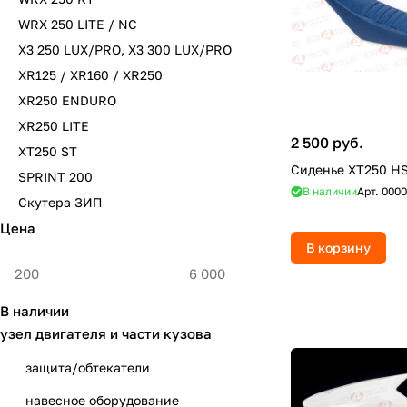
WRX 250 LITE / NC
X3 250 LUX/PRO, X3 300 LUX/PRO
XR125 / XR160 / XR250
XR250 ENDURO
XR250 LITE
2 500 руб.
XT250 ST
Сиденье XT250 H
SPRINT 200
В наличии
Арт.
0000
Скутера ЗИП
Цена
В корзину
В наличии
узел двигателя и части кузова
защита/обтекатели
навесное оборудование