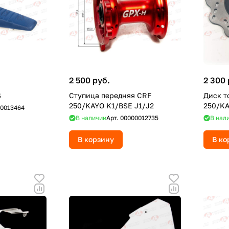
2 500 руб.
2 300 
S
Ступица передняя CRF
Диск т
250/KAYO K1/BSE J1/J2
0013464
В наличии
Арт.
00000012735
В нал
В корзину
В ко