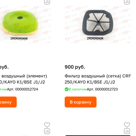
руб.
900 руб.
 воздушный (элемент)
Фильтр воздушный (сетка) CRF
0/KAYO K1/BSE J1/J2
250/KAYO K1/BSE J1/J2
ичии
Арт.
00000012724
В наличии
Арт.
00000012723
рзину
В корзину