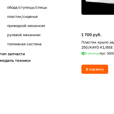
обода/ступицы/спицы
пластик/сиденья
приводной механизм
1 700 руб.
рулевой механизм
Пластик крыло за
топливная система
250/KAYO K1/BSE 
тормозная система
тип запчасти
В наличии
Арт.
0000
модель техники
фильтры воздушные
В корзину
шасси
электрика