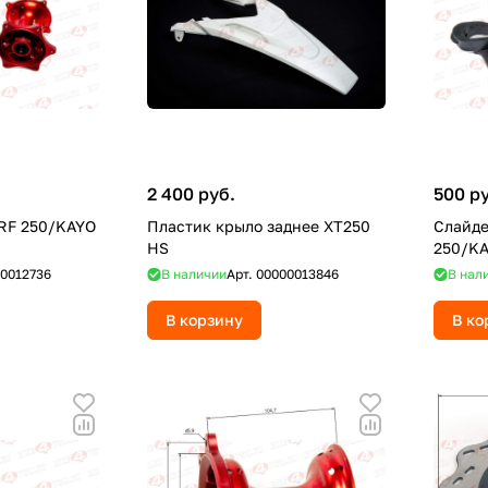
2 400 руб.
500 р
RF 250/KAYO
Пластик крыло заднее XT250
Слайде
HS
250/KA
0012736
В наличии
Арт.
00000013846
В нал
В корзину
В ко