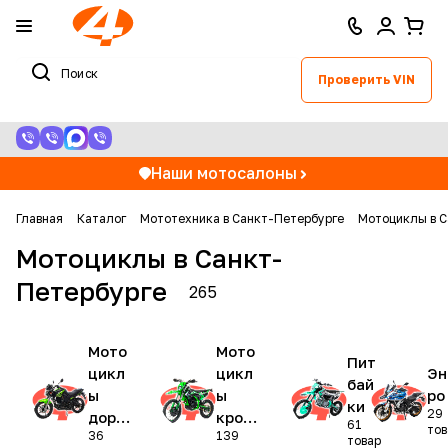
Проверить VIN
Наши мотосалоны
Главная
Каталог
Мототехника в Санкт-Петербурге
Мотоциклы в С
Мотоциклы в Санкт-
Петербурге
265
Мото
Мото
Пит
цикл
цикл
Эн
бай
ы
ы
ро
ки
29
доро
кросс
61
тов
36
139
жные
овые
товар